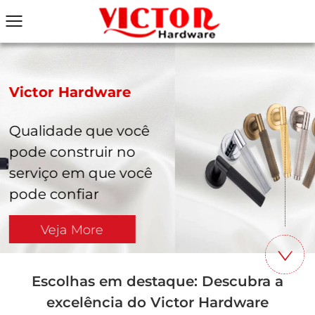
Victor Hardware
cê
Qualidade que vo
o
pode construir n
ocê
serviço em que v
pode confiar
Veja More
Escolhas em destaque: Descubra a
excelência do Victor Hardware