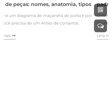
omia, tipos
padrões e guia de seleção
de porta e por
O mercado global de ergonômico maç
nsertar...
deverá ultrapassar os 2,1 mil ...
Leia mais