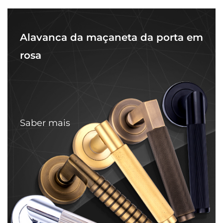
Alavanca da maçaneta da porta em
rosa
Saber mais
HB01 Suporte de corrimão maior
S