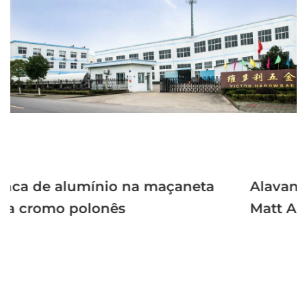
açaneta
Alavanca na maçaneta da port
Matt Antique Brass 1 x Apações
porta redonda Roseta Rosette I
Handelas de porta Portas interi
Forma